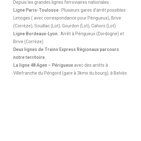
Depuis les grandes lignes ferroviaires nationales :
Ligne Paris-Toulouse
: Plusieurs gares d’arrêt possibles :
Limoges ( avec correspondance pour Périgueux), Brive
(Corrèze), Souillac (Lot), Gourdon (Lot), Cahors (Lot)
Ligne Bordeaux-Lyon
: Arrêt à Périgueux (Dordogne) et
Brive (Corrèze)
Deux lignes de Trains Express Régionaux parcours
notre territoire
:
La ligne 48 Agen – Périgueux
avec des arrêts à
Villefranche du Périgord (gare à 3kms du bourg), à Belvès
et à Siorac en Périgord
La ligne 26 Bordeaux – Bergerac – Sarlat
avec des
arrêts à Siorac en Périgord et Saint Cyprien
En avion
Aéroport Brive Vallée Dordogne